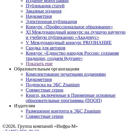
Издание монографий
Публикация статей
Заказные издания
Наукометрия
Электронная публикация
Конкурс «Профессиональное образование»
XI Международный конкурс на лучшую научную
и учебную публикацию «Академус»
V Международный конкурс PROЗНАНИЕ
Скидка для авторов
Конкурс «Единство народов России: сохраняя
традиции, создаем будущее»
Показать еще
Образовательным организациям
Комплектование печатными изданиями
Наукометрия
Подписка на ЭБС Znanium
Совместные серии
Книги, включенные в Примерные основные
образовательные программы (ПООП)
Издателям
Размещение контента в ЭБС Znanium
Совместные серии
©2026. Группа компаний «Инфра-М»