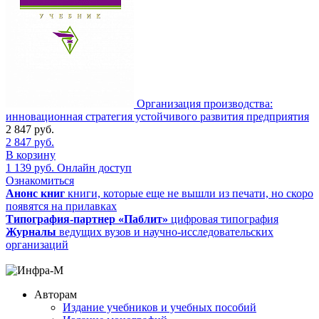
Организация производства:
инновационная стратегия устойчивого развития предприятия
2 847
руб.
2 847
руб.
В корзину
1 139
руб.
Онлайн доступ
Ознакомиться
Анонс книг
книги, которые еще не вышли из печати, но скоро
появятся на прилавках
Типография-партнер «Паблит»
цифровая типография
Журналы
ведущих вузов и научно-исследовательских
организаций
Авторам
Издание учебников и учебных пособий