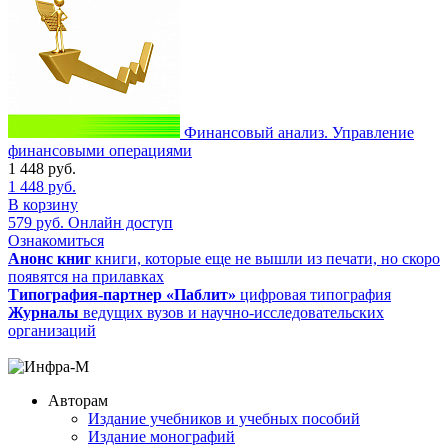
Финансовый анализ. Управление
финансовыми операциями
1 448
руб.
1 448
руб.
В корзину
579
руб.
Онлайн доступ
Ознакомиться
Анонс книг
книги, которые еще не вышли из печати, но скоро
появятся на прилавках
Типография-партнер «Паблит»
цифровая типография
Журналы
ведущих вузов и научно-исследовательских
организаций
Авторам
Издание учебников и учебных пособий
Издание монографий