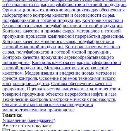
и безопасности сырья, полуфабрикатов и готовой продукции
,
Организационно-технические мероприятия для обеспечения
лабораторного контроля качества и безопасности сырья,
полуфабрикатов и готовой продукции
,
Контроль качества и
безопасности сырья, полуфабрикатов и готовой продукции
,
Контроль качества и приемка сырья, материалов и готовой
продукции процессов комплексной переработки древесины
,
Контроль качества молочного сырья, полуфабрикатов и
готовой молочной продукции
,
Контроль качества мясного
сырья, полуфабрикатов и готовой мясной продукции
,
Контроль качества продукции деревообрабатывающего
производства
,
Контроль качества сырья, полуфабрикатов и
готовой продукции
,
Методы контроля и управление
качеством
,
Модернизация и внедрение новых методов и
средств контроля
,
Освоение приемов технохимического
контроля производства
,
Основы обеспечения качества
продукции
,
Оценка качества выпускаемых компонентов и
товарной продукции объектов переработки нефти и газа
,
Технический контроль электрохимических производств
,
Организация контроля качества продукции в
машиностроительном производстве
Тематика:
Управление (менеджмент)
Вместе с этим покупают