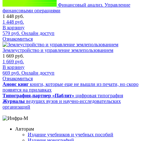
Финансовый анализ. Управление
финансовыми операциями
1 448
руб.
1 448
руб.
В корзину
579
руб.
Онлайн доступ
Ознакомиться
Землеустройство и управление землепользованием
1 669
руб.
1 669
руб.
В корзину
669
руб.
Онлайн доступ
Ознакомиться
Анонс книг
книги, которые еще не вышли из печати, но скоро
появятся на прилавках
Типография-партнер «Паблит»
цифровая типография
Журналы
ведущих вузов и научно-исследовательских
организаций
Авторам
Издание учебников и учебных пособий
Издание монографий