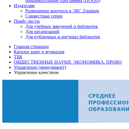
образовательные программы (ПООП)
Издателям
Размещение контента в ЭБС Znanium
Совместные серии
Прайс-листы
Для учебных заведений и библиотек
Для организаций
Для публичных и научных библиотек
Главная страница
Каталог книг и журналов
ТБК
ОБЩЕСТВЕННЫЕ НАУКИ. ЭКОНОМИКА. ПРАВО
Управление (менеджмент)
Управление качеством