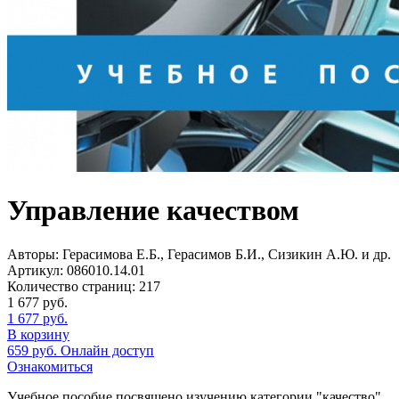
Управление качеством
Авторы:
Герасимова Е.Б., Герасимов Б.И., Сизикин А.Ю. и др.
Артикул:
086010.14.01
Количество страниц:
217
1 677
руб.
1 677
руб.
В корзину
659
руб.
Онлайн доступ
Ознакомиться
Учебное пособие посвящено изучению категории "качество"