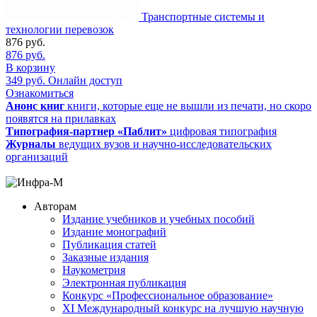
Транспортные системы и
технологии перевозок
876
руб.
876
руб.
В корзину
349
руб.
Онлайн доступ
Ознакомиться
Анонс книг
книги, которые еще не вышли из печати, но скоро
появятся на прилавках
Типография-партнер «Паблит»
цифровая типография
Журналы
ведущих вузов и научно-исследовательских
организаций
Авторам
Издание учебников и учебных пособий
Издание монографий
Публикация статей
Заказные издания
Наукометрия
Электронная публикация
Конкурс «Профессиональное образование»
XI Международный конкурс на лучшую научную