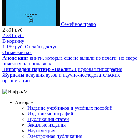
Семейное право
2 891
руб.
2 891
руб.
В корзину
1 159
руб.
Онлайн доступ
Ознакомиться
Анонс книг
книги, которые еще не вышли из печати, но скоро
появятся на прилавках
Типография-партнер «Паблит»
цифровая типография
Журналы
ведущих вузов и научно-исследовательских
организаций
Авторам
Издание учебников и учебных пособий
Издание монографий
Публикация статей
Заказные издания
Наукометрия
Электронная публикация