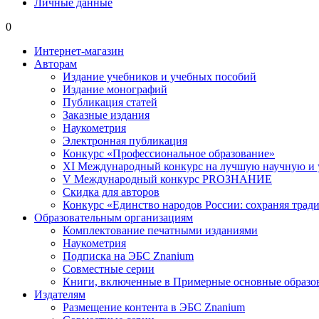
Личные данные
0
Интернет-магазин
Авторам
Издание учебников и учебных пособий
Издание монографий
Публикация статей
Заказные издания
Наукометрия
Электронная публикация
Конкурс «Профессиональное образование»
XI Международный конкурс на лучшую научную и
V Международный конкурс PROЗНАНИЕ
Скидка для авторов
Конкурс «Единство народов России: сохраняя тради
Образовательным организациям
Комплектование печатными изданиями
Наукометрия
Подписка на ЭБС Znanium
Совместные серии
Книги, включенные в Примерные основные образ
Издателям
Размещение контента в ЭБС Znanium