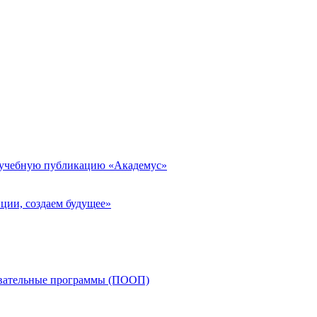
 учебную публикацию «Академус»
ции, создаем будущее»
овательные программы (ПООП)