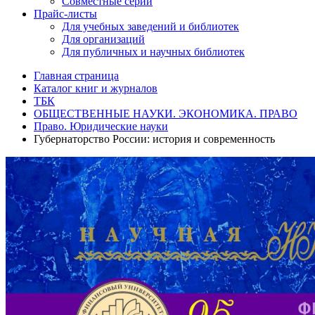
Совместные серии
Прайс-листы
Для учебных заведений и библиотек
Для организаций
Для публичных и научных библиотек
Главная страница
Каталог книг и журналов
ТБК
ОБЩЕСТВЕННЫЕ НАУКИ. ЭКОНОМИКА. ПРАВО
Право. Юридические науки
Губернаторство России: история и современность