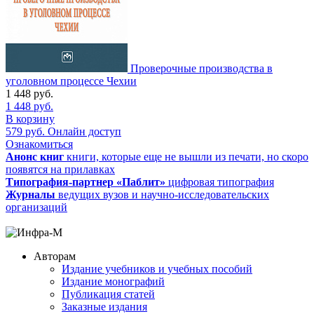
Проверочные производства в
уголовном процессе Чехии
1 448
руб.
1 448
руб.
В корзину
579
руб.
Онлайн доступ
Ознакомиться
Анонс книг
книги, которые еще не вышли из печати, но скоро
появятся на прилавках
Типография-партнер «Паблит»
цифровая типография
Журналы
ведущих вузов и научно-исследовательских
организаций
Авторам
Издание учебников и учебных пособий
Издание монографий
Публикация статей
Заказные издания