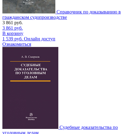
Справочник по доказыванию в
гражданском судопроизводстве
3 861
руб.
3 861
руб.
В корзину
1 539
руб.
Онлайн доступ
Ознакомиться
Судебные доказательства по
уголовным делам