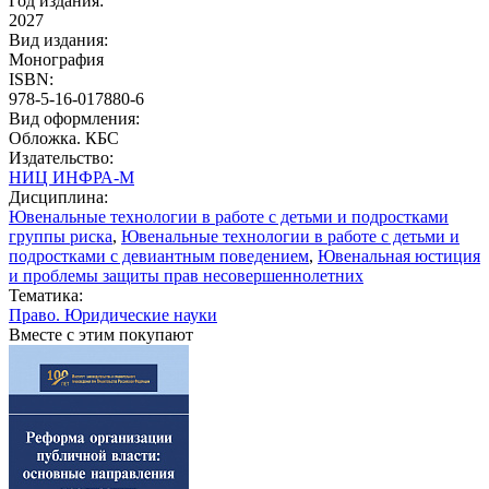
Год издания:
2027
Вид издания:
Монография
ISBN:
978-5-16-017880-6
Вид оформления:
Обложка. КБС
Издательство:
НИЦ ИНФРА-М
Дисциплина:
Ювенальные технологии в работе с детьми и подростками
группы риска
,
Ювенальные технологии в работе с детьми и
подростками с девиантным поведением
,
Ювенальная юстиция
и проблемы защиты прав несовершеннолетних
Тематика:
Право. Юридические науки
Вместе с этим покупают