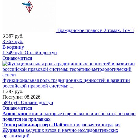
Гражданское право: в 2 томах. Том 1
3 367
руб.
3 367
руб.
В корзину
1 349
руб.
Онлайн доступ
Ознакомиться
Функциональная роль традиционных ценностей в развитии
российской правовой системы: ...
1 287
руб.
Поступит
08.2026
589
руб.
Онлайн доступ
Ознакомиться
Анонс книг
книги, которые еще не вышли из печати, но скоро
появятся на прилавках
Типография-партнер «Паблит»
цифровая типография
Журналы
ведущих вузов и научно-исследовательских
организаций