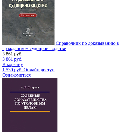
Справочник по доказыванию в
гражданском судопроизводстве
3 861
руб.
3 861
руб.
В корзину
1 539
руб.
Онлайн доступ
Ознакомиться