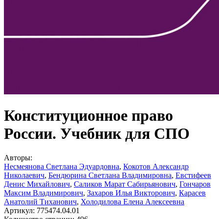
Конституционное право
России. Учебник для СПО
Авторы:
Несмеянова Светлана Эдуардовна
,
Кокотов Александр
Николаевич
,
Бендюрина Светлана Владимировна
,
Евстифеев
Денис Михайлович
,
Саликов Марат Сабирьянович
,
Гончаров
Максим Владимирович
,
Захаров Илья Викторович
,
Карасев
Анатолий Тиханович
,
Холодилова Елена Алексеевна
Артикул:
775474.04.01