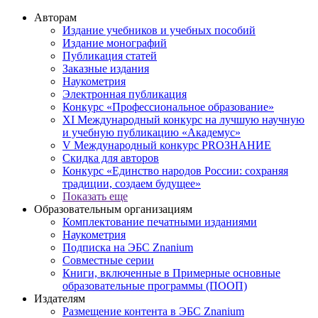
Авторам
Издание учебников и учебных пособий
Издание монографий
Публикация статей
Заказные издания
Наукометрия
Электронная публикация
Конкурс «Профессиональное образование»
XI Международный конкурс на лучшую научную
и учебную публикацию «Академус»
V Международный конкурс PROЗНАНИЕ
Скидка для авторов
Конкурс «Единство народов России: сохраняя
традиции, создаем будущее»
Показать еще
Образовательным организациям
Комплектование печатными изданиями
Наукометрия
Подписка на ЭБС Znanium
Совместные серии
Книги, включенные в Примерные основные
образовательные программы (ПООП)
Издателям
Размещение контента в ЭБС Znanium