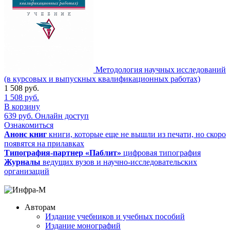
Методология научных исследований
(в курсовых и выпускных квалификационных работах)
1 508
руб.
1 508
руб.
В корзину
639
руб.
Онлайн доступ
Ознакомиться
Анонс книг
книги, которые еще не вышли из печати, но скоро
появятся на прилавках
Типография-партнер «Паблит»
цифровая типография
Журналы
ведущих вузов и научно-исследовательских
организаций
Авторам
Издание учебников и учебных пособий
Издание монографий