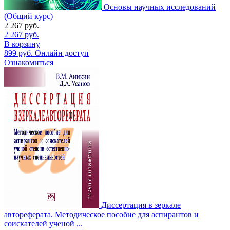
Основы научных исследований
(Общий курс)
2 267
руб.
2 267
руб.
В корзину
899
руб.
Онлайн доступ
Ознакомиться
Диссертация в зеркале
автореферата. Методическое пособие для аспирантов и
соискателей ученой ...