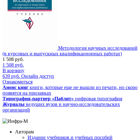
Методология научных исследований
(в курсовых и выпускных квалификационных работах)
1 508
руб.
1 508
руб.
В корзину
639
руб.
Онлайн доступ
Ознакомиться
Анонс книг
книги, которые еще не вышли из печати, но скоро
появятся на прилавках
Типография-партнер «Паблит»
цифровая типография
Журналы
ведущих вузов и научно-исследовательских
организаций
Авторам
Издание учебников и учебных пособий