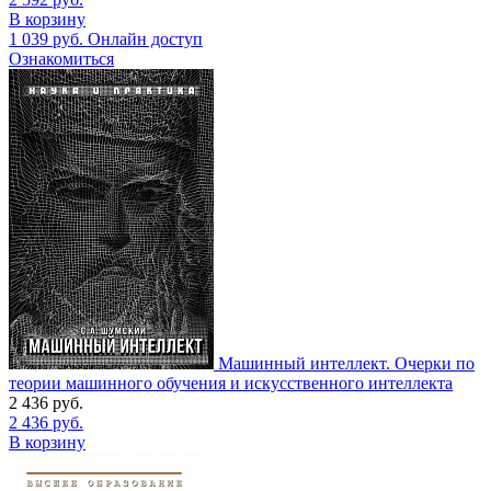
В корзину
1 039
руб.
Онлайн доступ
Ознакомиться
Машинный интеллект. Очерки по
теории машинного обучения и искусственного интеллекта
2 436
руб.
2 436
руб.
В корзину