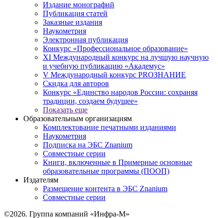
Издание монографий
Публикация статей
Заказные издания
Наукометрия
Электронная публикация
Конкурс «Профессиональное образование»
XI Международный конкурс на лучшую научную
и учебную публикацию «Академус»
V Международный конкурс PROЗНАНИЕ
Скидка для авторов
Конкурс «Единство народов России: сохраняя
традиции, создаем будущее»
Показать еще
Образовательным организациям
Комплектование печатными изданиями
Наукометрия
Подписка на ЭБС Znanium
Совместные серии
Книги, включенные в Примерные основные
образовательные программы (ПООП)
Издателям
Размещение контента в ЭБС Znanium
Совместные серии
©2026. Группа компаний «Инфра-М»