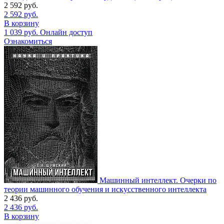
2 592
руб.
2 592
руб.
В корзину
1 039
руб.
Онлайн доступ
Ознакомиться
Машинный интеллект. Очерки по
теории машинного обучения и искусственного интеллекта
2 436
руб.
2 436
руб.
В корзину