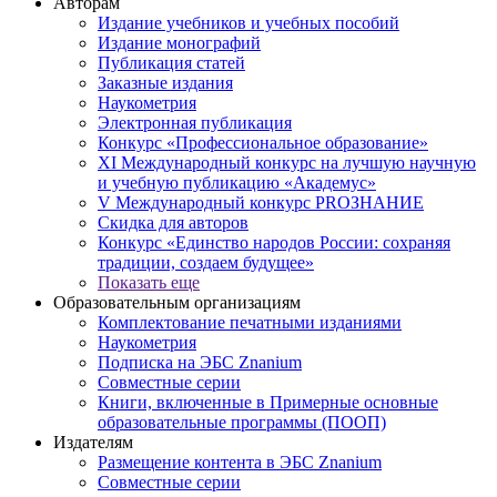
Авторам
Издание учебников и учебных пособий
Издание монографий
Публикация статей
Заказные издания
Наукометрия
Электронная публикация
Конкурс «Профессиональное образование»
XI Международный конкурс на лучшую научную
и учебную публикацию «Академус»
V Международный конкурс PROЗНАНИЕ
Скидка для авторов
Конкурс «Единство народов России: сохраняя
традиции, создаем будущее»
Показать еще
Образовательным организациям
Комплектование печатными изданиями
Наукометрия
Подписка на ЭБС Znanium
Совместные серии
Книги, включенные в Примерные основные
образовательные программы (ПООП)
Издателям
Размещение контента в ЭБС Znanium
Совместные серии