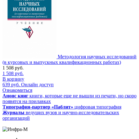
Методология научных исследований
(в курсовых и выпускных квалификационных работах)
1 508
руб.
1 508
руб.
В корзину
639
руб.
Онлайн доступ
Ознакомиться
Анонс книг
книги, которые еще не вышли из печати, но скоро
появятся на прилавках
Типография-партнер «Паблит»
цифровая типография
Журналы
ведущих вузов и научно-исследовательских
организаций