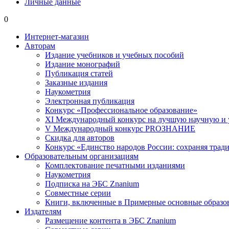
Личные данные
0
Интернет-магазин
Авторам
Издание учебников и учебных пособий
Издание монографий
Публикация статей
Заказные издания
Наукометрия
Электронная публикация
Конкурс «Профессиональное образование»
XI Международный конкурс на лучшую научную и
V Международный конкурс PROЗНАНИЕ
Скидка для авторов
Конкурс «Единство народов России: сохраняя тради
Образовательным организациям
Комплектование печатными изданиями
Наукометрия
Подписка на ЭБС Znanium
Совместные серии
Книги, включенные в Примерные основные образ
Издателям
Размещение контента в ЭБС Znanium