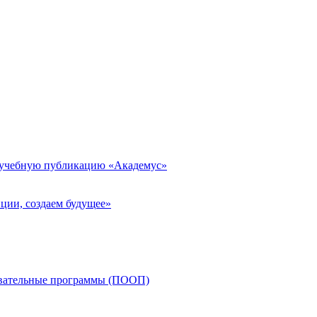
 учебную публикацию «Академус»
ции, создаем будущее»
овательные программы (ПООП)