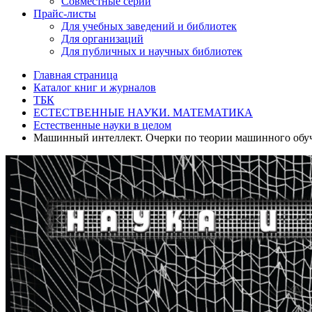
Совместные серии
Прайс-листы
Для учебных заведений и библиотек
Для организаций
Для публичных и научных библиотек
Главная страница
Каталог книг и журналов
ТБК
ЕСТЕСТВЕННЫЕ НАУКИ. МАТЕМАТИКА
Естественные науки в целом
Машинный интеллект. Очерки по теории машинного обуч