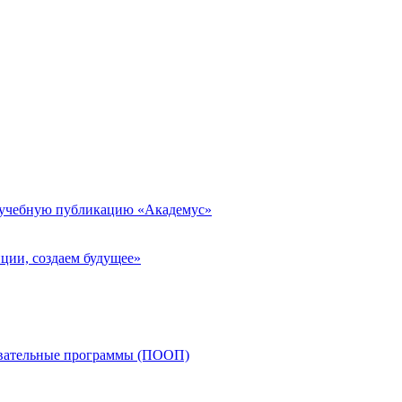
 учебную публикацию «Академус»
ции, создаем будущее»
овательные программы (ПООП)