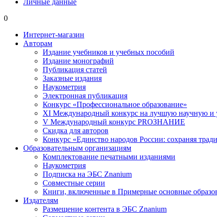
Личные данные
0
Интернет-магазин
Авторам
Издание учебников и учебных пособий
Издание монографий
Публикация статей
Заказные издания
Наукометрия
Электронная публикация
Конкурс «Профессиональное образование»
XI Международный конкурс на лучшую научную и
V Международный конкурс PROЗНАНИЕ
Скидка для авторов
Конкурс «Единство народов России: сохраняя тради
Образовательным организациям
Комплектование печатными изданиями
Наукометрия
Подписка на ЭБС Znanium
Совместные серии
Книги, включенные в Примерные основные образ
Издателям
Размещение контента в ЭБС Znanium