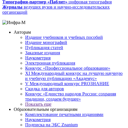
Типография-партнер «Паблит»
цифровая типография
Журналы
ведущих вузов и научно-исследовательских
организаций
Авторам
Издание учебников и учебных пособий
Издание монографий
Публикация статей
Заказные издания
Наукометрия
Электронная публикация
Конкурс «Профессиональное образование»
XI Международный конкурс на лучшую научную
и учебную публикацию «Академус»
V Международный конкурс PROЗНАНИЕ
Скидка для авторов
Конкурс «Единство народов России: сохраняя
традиции, создаем будущее»
Показать еще
Образовательным организациям
Комплектование печатными изданиями
Наукометрия
Подписка на ЭБС Znanium