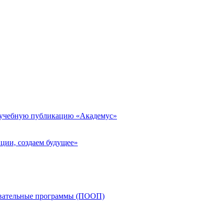
 учебную публикацию «Академус»
ции, создаем будущее»
овательные программы (ПООП)