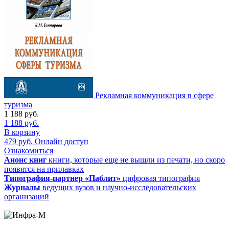
Рекламная коммуникация в сфере
туризма
1 188
руб.
1 188
руб.
В корзину
479
руб.
Онлайн доступ
Ознакомиться
Анонс книг
книги, которые еще не вышли из печати, но скоро
появятся на прилавках
Типография-партнер «Паблит»
цифровая типография
Журналы
ведущих вузов и научно-исследовательских
организаций