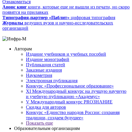
Ознакомиться
Анонс книг
книги, которые еще не вышли из печати, но скоро
появятся на прилавках
Типография-партнер «Паблит»
цифровая типография
Журналы
ведущих вузов и научно-исследовательских
организаций
Авторам
Издание учебников и учебных пособий
Издание монографий
Публикация статей
Заказные издания
Наукометрия
Электронная публикация
Конкурс «Профессиональное образование»
XI Международный конкурс на лучшую научную
и учебную публикацию «Академус»
V Международный конкурс PROЗНАНИЕ
Скидка для авторов
Конкурс «Единство народов России: сохраняя
традиции, создаем будущее»
Показать еще
Образовательным организациям