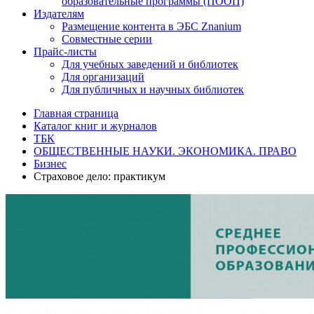
образовательные программы (ПООП)
Издателям
Размещение контента в ЭБС Znanium
Совместные серии
Прайс-листы
Для учебных заведений и библиотек
Для организаций
Для публичных и научных библиотек
Главная страница
Каталог книг и журналов
ТБК
ОБЩЕСТВЕННЫЕ НАУКИ. ЭКОНОМИКА. ПРАВО
Бизнес
Страховое дело: практикум