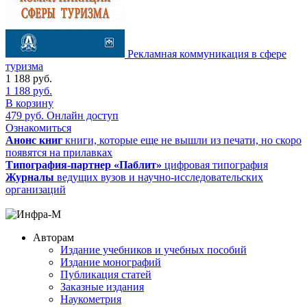
Рекламная коммуникация в сфере
туризма
1 188
руб.
1 188
руб.
В корзину
479
руб.
Онлайн доступ
Ознакомиться
Анонс книг
книги, которые еще не вышли из печати, но скоро
появятся на прилавках
Типография-партнер «Паблит»
цифровая типография
Журналы
ведущих вузов и научно-исследовательских
организаций
Авторам
Издание учебников и учебных пособий
Издание монографий
Публикация статей
Заказные издания
Наукометрия