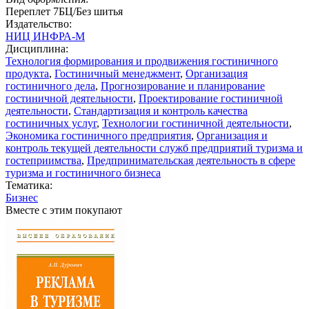
Переплет 7БЦ/Без шитья
Издательство:
НИЦ ИНФРА-М
Дисциплина:
Технология формирования и продвижения гостиничного
продукта
,
Гостиничный менеджмент
,
Организация
гостиничного дела
,
Прогнозирование и планирование
гостиничной деятельности
,
Проектирование гостиничной
деятельности
,
Стандартизация и контроль качества
гостиничных услуг
,
Технологии гостиничной деятельности
,
Экономика гостиничного предприятия
,
Организация и
контроль текущей деятельности служб предприятий туризма и
гостеприимства
,
Предпринимательская деятельность в сфере
туризма и гостиничного бизнеса
Тематика:
Бизнес
Вместе с этим покупают