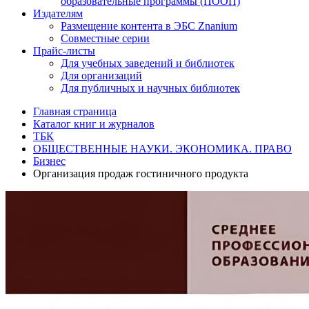
образовательные программы (ПООП)
Издателям
Размещение контента в ЭБС Znanium
Совместные серии
Прайс-листы
Для учебных заведений и библиотек
Для организаций
Для публичных и научных библиотек
Главная страница
Каталог книг и журналов
ТБК
ОБЩЕСТВЕННЫЕ НАУКИ. ЭКОНОМИКА. ПРАВО
Бизнес
Организация продаж гостиничного продукта