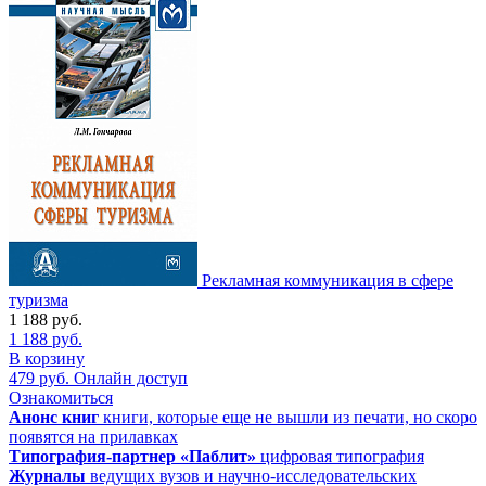
Рекламная коммуникация в сфере
туризма
1 188
руб.
1 188
руб.
В корзину
479
руб.
Онлайн доступ
Ознакомиться
Анонс книг
книги, которые еще не вышли из печати, но скоро
появятся на прилавках
Типография-партнер «Паблит»
цифровая типография
Журналы
ведущих вузов и научно-исследовательских