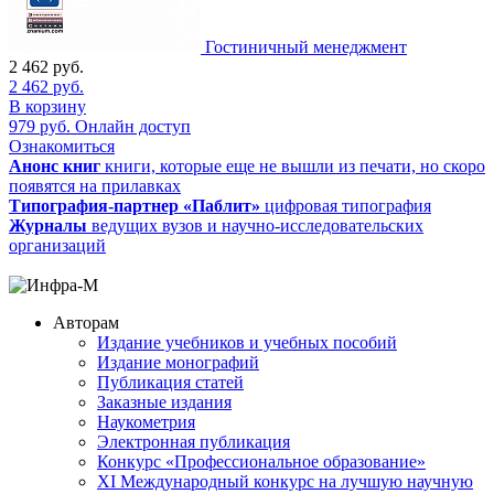
Гостиничный менеджмент
2 462
руб.
2 462
руб.
В корзину
979
руб.
Онлайн доступ
Ознакомиться
Анонс книг
книги, которые еще не вышли из печати, но скоро
появятся на прилавках
Типография-партнер «Паблит»
цифровая типография
Журналы
ведущих вузов и научно-исследовательских
организаций
Авторам
Издание учебников и учебных пособий
Издание монографий
Публикация статей
Заказные издания
Наукометрия
Электронная публикация
Конкурс «Профессиональное образование»
XI Международный конкурс на лучшую научную