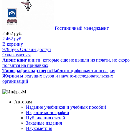
Гостиничный менеджмент
2 462
руб.
2 462
руб.
В корзину
979
руб.
Онлайн доступ
Ознакомиться
Анонс книг
книги, которые еще не вышли из печати, но скоро
появятся на прилавках
Типография-партнер «Паблит»
цифровая типография
Журналы
ведущих вузов и научно-исследовательских
организаций
Авторам
Издание учебников и учебных пособий
Издание монографий
Публикация статей
Заказные издания
Наукометрия