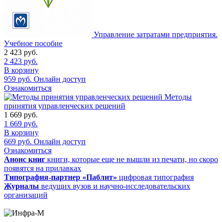
Управление затратами предприятия.
Учебное пособие
2 423
руб.
2 423
руб.
В корзину
959
руб.
Онлайн доступ
Ознакомиться
Методы
принятия управленческих решений
1 669
руб.
1 669
руб.
В корзину
669
руб.
Онлайн доступ
Ознакомиться
Анонс книг
книги, которые еще не вышли из печати, но скоро
появятся на прилавках
Типография-партнер «Паблит»
цифровая типография
Журналы
ведущих вузов и научно-исследовательских
организаций