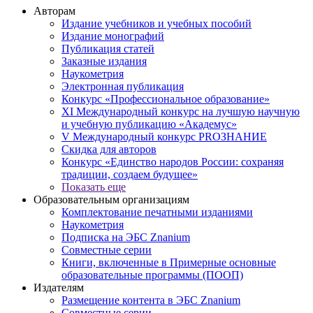
Авторам
Издание учебников и учебных пособий
Издание монографий
Публикация статей
Заказные издания
Наукометрия
Электронная публикация
Конкурс «Профессиональное образование»
XI Международный конкурс на лучшую научную
и учебную публикацию «Академус»
V Международный конкурс PROЗНАНИЕ
Скидка для авторов
Конкурс «Единство народов России: сохраняя
традиции, создаем будущее»
Показать еще
Образовательным организациям
Комплектование печатными изданиями
Наукометрия
Подписка на ЭБС Znanium
Совместные серии
Книги, включенные в Примерные основные
образовательные программы (ПООП)
Издателям
Размещение контента в ЭБС Znanium
Совместные серии