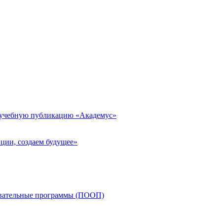
 учебную публикацию «Академус»
ции, создаем будущее»
овательные программы (ПООП)