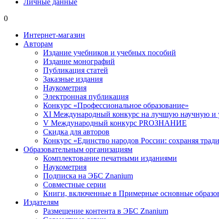
Личные данные
0
Интернет-магазин
Авторам
Издание учебников и учебных пособий
Издание монографий
Публикация статей
Заказные издания
Наукометрия
Электронная публикация
Конкурс «Профессиональное образование»
XI Международный конкурс на лучшую научную и
V Международный конкурс PROЗНАНИЕ
Скидка для авторов
Конкурс «Единство народов России: сохраняя тради
Образовательным организациям
Комплектование печатными изданиями
Наукометрия
Подписка на ЭБС Znanium
Совместные серии
Книги, включенные в Примерные основные образ
Издателям
Размещение контента в ЭБС Znanium