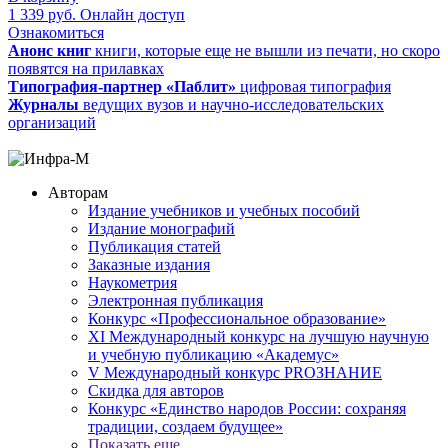
1 339
руб.
Онлайн доступ
Ознакомиться
Анонс книг
книги, которые еще не вышли из печати, но скоро
появятся на прилавках
Типография-партнер «Паблит»
цифровая типография
Журналы
ведущих вузов и научно-исследовательских
организаций
Авторам
Издание учебников и учебных пособий
Издание монографий
Публикация статей
Заказные издания
Наукометрия
Электронная публикация
Конкурс «Профессиональное образование»
XI Международный конкурс на лучшую научную
и учебную публикацию «Академус»
V Международный конкурс PROЗНАНИЕ
Скидка для авторов
Конкурс «Единство народов России: сохраняя
традиции, создаем будущее»
Показать еще