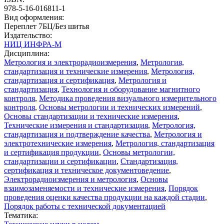
978-5-16-016811-1
Вид оформления:
Переплет 7БЦ/Без шитья
Издательство:
НИЦ ИНФРА-М
Дисциплина:
Метрология и электрорадиоизмерения
,
Метрология,
стандартизация и технические измерения
,
Метрология,
стандартизация и сертификация
,
Метрология и
стандартизация
,
Технология и оборудование магнитного
контроля
,
Методика проведения визуального измерительного
контроля
,
Основы метрологии и технических измерений
,
Основы стандартизации и технические измерения
,
Технические измерения и стандартизация
,
Метрология,
стандартизация и подтверждение качества
,
Метрология и
электротехнические измерения
,
Метрология, стандартизация
и сертификация продукции
,
Основы метрологии,
стандартизации и сертификации
,
Стандартизация,
сертификация и техническое документоведение
,
Электрорадиоизмерения и метрология
,
Основы
взаимозаменяемости и технические измерения
,
Порядок
проведения оценки качества продукции на каждой стадии
,
Порядок работы с технической документацией
Тематика: