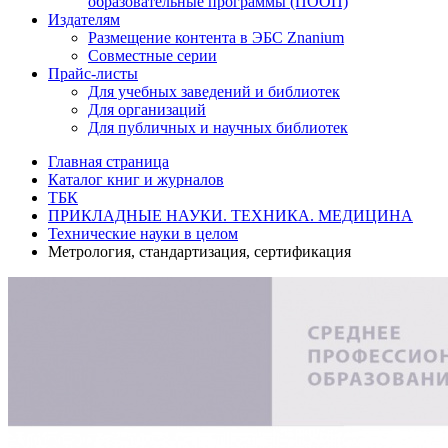
образовательные программы (ПООП)
Издателям
Размещение контента в ЭБС Znanium
Совместные серии
Прайс-листы
Для учебных заведений и библиотек
Для организаций
Для публичных и научных библиотек
Главная страница
Каталог книг и журналов
ТБК
ПРИКЛАДНЫЕ НАУКИ. ТЕХНИКА. МЕДИЦИНА
Технические науки в целом
Метрология, стандартизация, сертификация