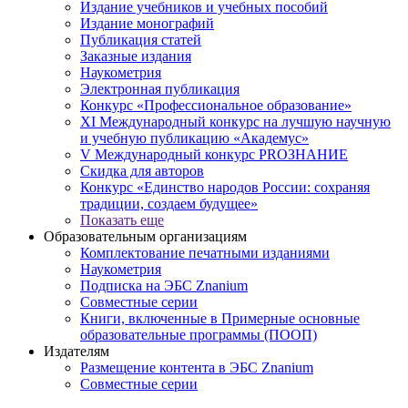
Издание учебников и учебных пособий
Издание монографий
Публикация статей
Заказные издания
Наукометрия
Электронная публикация
Конкурс «Профессиональное образование»
XI Международный конкурс на лучшую научную
и учебную публикацию «Академус»
V Международный конкурс PROЗНАНИЕ
Скидка для авторов
Конкурс «Единство народов России: сохраняя
традиции, создаем будущее»
Показать еще
Образовательным организациям
Комплектование печатными изданиями
Наукометрия
Подписка на ЭБС Znanium
Совместные серии
Книги, включенные в Примерные основные
образовательные программы (ПООП)
Издателям
Размещение контента в ЭБС Znanium
Совместные серии