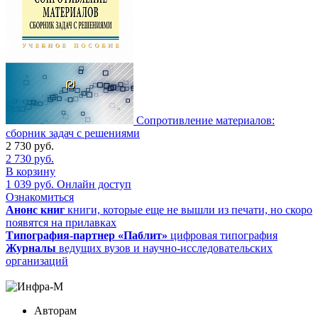
Сопротивление материалов:
сборник задач с решениями
2 730
руб.
2 730
руб.
В корзину
1 039
руб.
Онлайн доступ
Ознакомиться
Анонс книг
книги, которые еще не вышли из печати, но скоро
появятся на прилавках
Типография-партнер «Паблит»
цифровая типография
Журналы
ведущих вузов и научно-исследовательских
организаций
Авторам