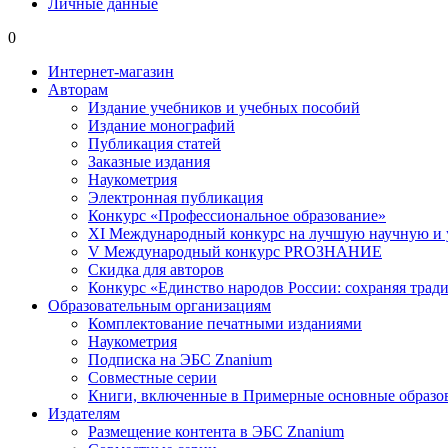
Личные данные
0
Интернет-магазин
Авторам
Издание учебников и учебных пособий
Издание монографий
Публикация статей
Заказные издания
Наукометрия
Электронная публикация
Конкурс «Профессиональное образование»
XI Международный конкурс на лучшую научную и
V Международный конкурс PROЗНАНИЕ
Скидка для авторов
Конкурс «Единство народов России: сохраняя тради
Образовательным организациям
Комплектование печатными изданиями
Наукометрия
Подписка на ЭБС Znanium
Совместные серии
Книги, включенные в Примерные основные образ
Издателям
Размещение контента в ЭБС Znanium