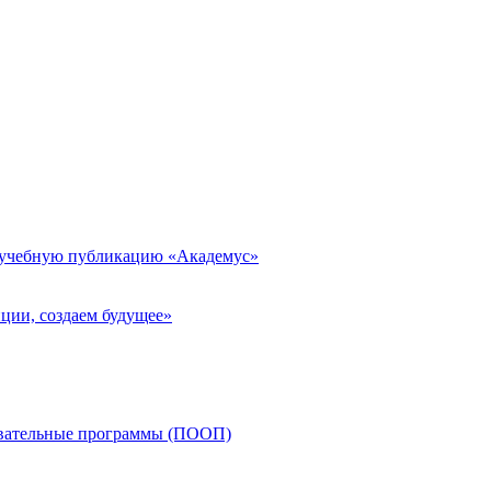
 учебную публикацию «Академус»
ции, создаем будущее»
овательные программы (ПООП)