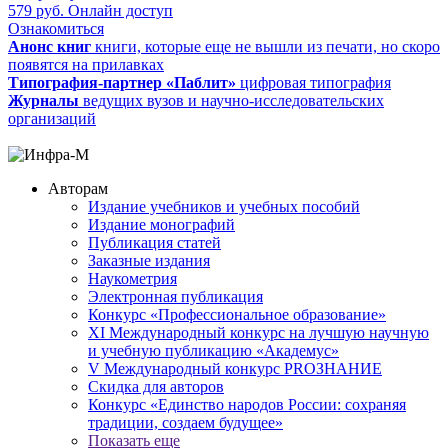
579
руб.
Онлайн доступ
Ознакомиться
Анонс книг
книги, которые еще не вышли из печати, но скоро
появятся на прилавках
Типография-партнер «Паблит»
цифровая типография
Журналы
ведущих вузов и научно-исследовательских
организаций
Авторам
Издание учебников и учебных пособий
Издание монографий
Публикация статей
Заказные издания
Наукометрия
Электронная публикация
Конкурс «Профессиональное образование»
XI Международный конкурс на лучшую научную
и учебную публикацию «Академус»
V Международный конкурс PROЗНАНИЕ
Скидка для авторов
Конкурс «Единство народов России: сохраняя
традиции, создаем будущее»
Показать еще