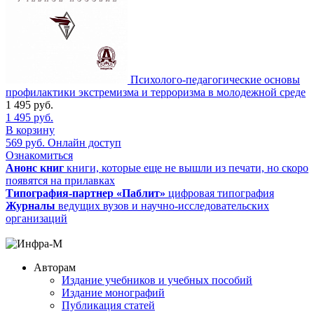
Психолого-педагогические основы
профилактики экстремизма и терроризма в молодежной среде
1 495
руб.
1 495
руб.
В корзину
569
руб.
Онлайн доступ
Ознакомиться
Анонс книг
книги, которые еще не вышли из печати, но скоро
появятся на прилавках
Типография-партнер «Паблит»
цифровая типография
Журналы
ведущих вузов и научно-исследовательских
организаций
Авторам
Издание учебников и учебных пособий
Издание монографий
Публикация статей