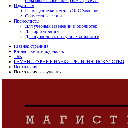
образовательные программы (ПООП)
Издателям
Размещение контента в ЭБС Znanium
Совместные серии
Прайс-листы
Для учебных заведений и библиотек
Для организаций
Для публичных и научных библиотек
Главная страница
Каталог книг и журналов
ТБК
ГУМАНИТАРНЫЕ НАУКИ. РЕЛИГИЯ. ИСКУССТВО
Психология
Психология разрушения