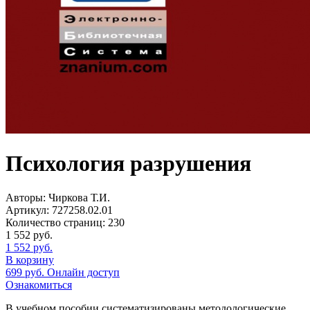
Психология разрушения
Авторы:
Чиркова Т.И.
Артикул:
727258.02.01
Количество страниц:
230
1 552
руб.
1 552
руб.
В корзину
699
руб.
Онлайн доступ
Ознакомиться
В учебном пособии систематизированы методологические