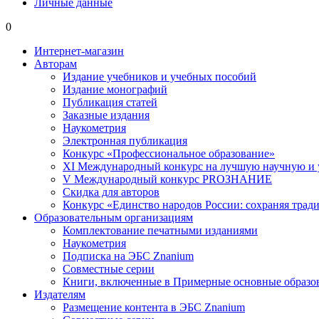
Личные данные
0
Интернет-магазин
Авторам
Издание учебников и учебных пособий
Издание монографий
Публикация статей
Заказные издания
Наукометрия
Электронная публикация
Конкурс «Профессиональное образование»
XI Международный конкурс на лучшую научную и
V Международный конкурс PROЗНАНИЕ
Скидка для авторов
Конкурс «Единство народов России: сохраняя тради
Образовательным организациям
Комплектование печатными изданиями
Наукометрия
Подписка на ЭБС Znanium
Совместные серии
Книги, включенные в Примерные основные образ
Издателям
Размещение контента в ЭБС Znanium