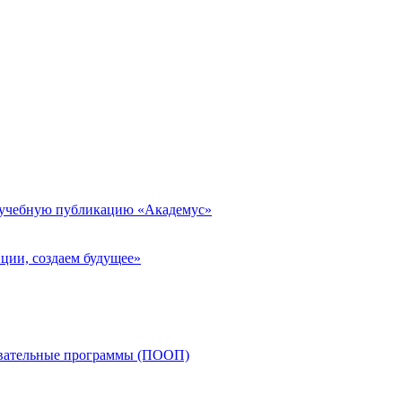
 учебную публикацию «Академус»
ции, создаем будущее»
овательные программы (ПООП)