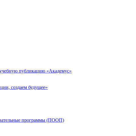
 учебную публикацию «Академус»
ции, создаем будущее»
овательные программы (ПООП)