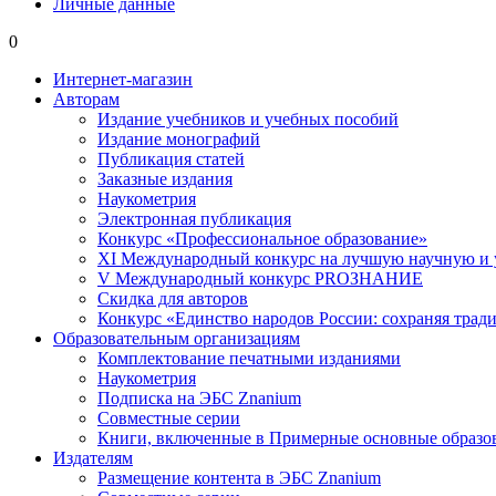
Личные данные
0
Интернет-магазин
Авторам
Издание учебников и учебных пособий
Издание монографий
Публикация статей
Заказные издания
Наукометрия
Электронная публикация
Конкурс «Профессиональное образование»
XI Международный конкурс на лучшую научную и
V Международный конкурс PROЗНАНИЕ
Скидка для авторов
Конкурс «Единство народов России: сохраняя тради
Образовательным организациям
Комплектование печатными изданиями
Наукометрия
Подписка на ЭБС Znanium
Совместные серии
Книги, включенные в Примерные основные образ
Издателям
Размещение контента в ЭБС Znanium