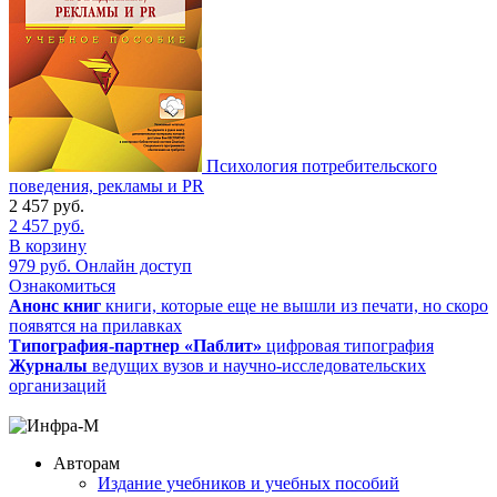
Психология потребительского
поведения, рекламы и PR
2 457
руб.
2 457
руб.
В корзину
979
руб.
Онлайн доступ
Ознакомиться
Анонс книг
книги, которые еще не вышли из печати, но скоро
появятся на прилавках
Типография-партнер «Паблит»
цифровая типография
Журналы
ведущих вузов и научно-исследовательских
организаций
Авторам
Издание учебников и учебных пособий