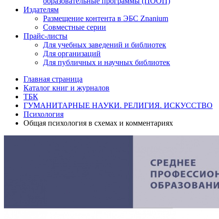
образовательные программы (ПООП)
Издателям
Размещение контента в ЭБС Znanium
Совместные серии
Прайс-листы
Для учебных заведений и библиотек
Для организаций
Для публичных и научных библиотек
Главная страница
Каталог книг и журналов
ТБК
ГУМАНИТАРНЫЕ НАУКИ. РЕЛИГИЯ. ИСКУССТВО
Психология
Общая психология в схемах и комментариях