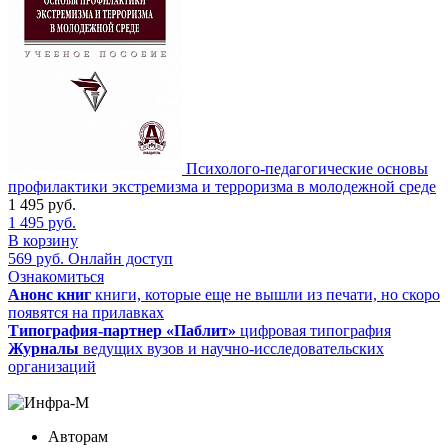
Психолого-педагогические основы
профилактики экстремизма и терроризма в молодежной среде
1 495
руб.
1 495
руб.
В корзину
569
руб.
Онлайн доступ
Ознакомиться
Анонс книг
книги, которые еще не вышли из печати, но скоро
появятся на прилавках
Типография-партнер «Паблит»
цифровая типография
Журналы
ведущих вузов и научно-исследовательских
организаций
Авторам