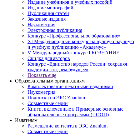
Издание учебников и учебных пособий
Издание монографий
Публикация статей
Заказные издания
Наукометрия
Электронная публикация
Конкурс «Профессиональное образование»
XI Международный конкурс на лучшую научную
и учебную публикацию «Академус»
V Международный конкурс PROЗНАНИЕ
Скидка для авторов
Конкурс «Единство народов России: сохраняя
традиции, создаем будущее»
Показать еще
Образовательным организациям
Комплектование печатными изданиями
Наукометрия
Подписка на ЭБС Znanium
Совместные серии
Книги, включенные в Примерные основные
образовательные программы (ПООП)
Издателям
Размещение контента в ЭБС Znanium
Совместные серии