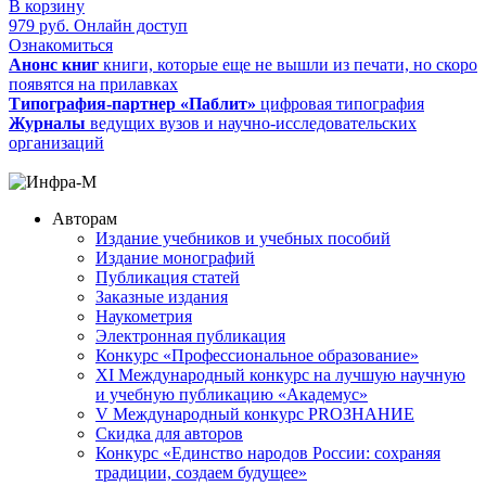
В корзину
979
руб.
Онлайн доступ
Ознакомиться
Анонс книг
книги, которые еще не вышли из печати, но скоро
появятся на прилавках
Типография-партнер «Паблит»
цифровая типография
Журналы
ведущих вузов и научно-исследовательских
организаций
Авторам
Издание учебников и учебных пособий
Издание монографий
Публикация статей
Заказные издания
Наукометрия
Электронная публикация
Конкурс «Профессиональное образование»
XI Международный конкурс на лучшую научную
и учебную публикацию «Академус»
V Международный конкурс PROЗНАНИЕ
Скидка для авторов
Конкурс «Единство народов России: сохраняя
традиции, создаем будущее»