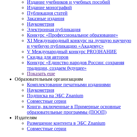
Издание учебников и учебных пособий
Издание монографий
Публикация статей
Заказные издания
Наукометрия
Электронная публикация
Конкурс «Профессиональное образование»
XI Международный конкурс на лучшую научную
и учебную публикацию «Академус»
V Международный конкурс PROЗНАНИЕ
Скидка для авторов
Конкурс «Единство народов России: сохраняя
традиции, создаем будущее»
Показать еще
Образовательным организациям
Комплектование печатными изданиями
Наукометрия
Подписка на ЭБС Znanium
Совместные серии
Книги, включенные в Примерные основные
образовательные программы (ПООП)
Издателям
Размещение контента в ЭБС Znanium
Совместные серии