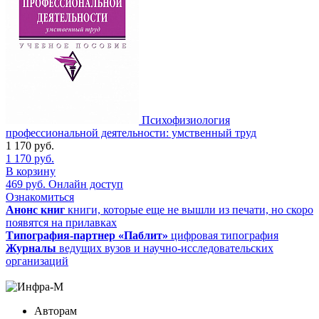
Психофизиология
профессиональной деятельности: умственный труд
1 170
руб.
1 170
руб.
В корзину
469
руб.
Онлайн доступ
Ознакомиться
Анонс книг
книги, которые еще не вышли из печати, но скоро
появятся на прилавках
Типография-партнер «Паблит»
цифровая типография
Журналы
ведущих вузов и научно-исследовательских
организаций
Авторам