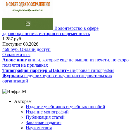
Волонтерство в сфере
здравоохранения: история и современность
1 287
руб.
Поступит
08.2026
469
руб.
Онлайн доступ
Ознакомиться
Анонс книг
книги, которые еще не вышли из печати, но скоро
появятся на прилавках
Типография-партнер «Паблит»
цифровая типография
Журналы
ведущих вузов и научно-исследовательских
организаций
Авторам
Издание учебников и учебных пособий
Издание монографий
Публикация статей
Заказные издания
Наукометрия