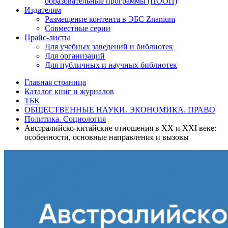
образовательные программы (ПООП)
Издателям
Размещение контента в ЭБС Znanium
Совместные серии
Прайс-листы
Для учебных заведений и библиотек
Для организаций
Для публичных и научных библиотек
Главная страница
Каталог книг и журналов
ТБК
ОБЩЕСТВЕННЫЕ НАУКИ. ЭКОНОМИКА. ПРАВО
Политика. Социология
Австралийско-китайские отношения в XX и XXI веке:
особенности, основные направления и вызовы