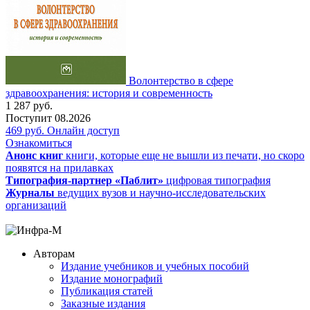
Волонтерство в сфере
здравоохранения: история и современность
1 287
руб.
Поступит
08.2026
469
руб.
Онлайн доступ
Ознакомиться
Анонс книг
книги, которые еще не вышли из печати, но скоро
появятся на прилавках
Типография-партнер «Паблит»
цифровая типография
Журналы
ведущих вузов и научно-исследовательских
организаций
Авторам
Издание учебников и учебных пособий
Издание монографий
Публикация статей
Заказные издания