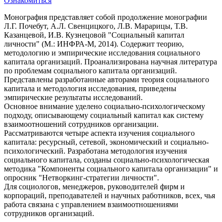
Ознакомиться
Монография представляет собой продолжение монографии
Л.Г. Почебут, А.Л. Свенцицкого, Л.В. Марарицы, Т.В.
Казанцевой, И.В. Кузнецовой "Социальный капитал
личности" (М.: ИНФРА-М, 2014). Содержит теорию,
методологию и эмпирические исследования социального
капитала организаций. Проанализирована научная литература
по проблемам социального капитала организаций.
Представлены разработанные авторами теория социального
капитала и методология исследования, приведены
эмпирические результаты исследований.
Основное внимание уделено социально-психологическому
подходу, описывающему социальный капитал как систему
взаимоотношений сотрудников организации.
Рассматриваются четыре аспекта изучения социального
капитала: ресурсный, сетевой, экономический и социально-
психологический. Разработана методология изучения
социального капитала, созданы социально-психологическая
методика "Компоненты социального капитала организации" и
опросник "Нетворкинг-стратегии личности".
Для социологов, менеджеров, руководителей фирм и
корпораций, преподавателей и научных работников, всех, чья
работа связана с управлением взаимоотношениями
сотрудников организаций.