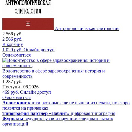
Антропологическая элитология
2 566
руб.
2 566
руб.
В корзину
1 029
руб.
Онлайн доступ
Ознакомиться
Волонтерство в сфере здравоохранения: история и
современность
1 287
руб.
Поступит
08.2026
469
руб.
Онлайн доступ
Ознакомиться
Анонс книг
книги, которые еще не вышли из печати, но скоро
появятся на прилавках
Типография-партнер «Паблит»
цифровая типография
Журналы
ведущих вузов и научно-исследовательских
организаций