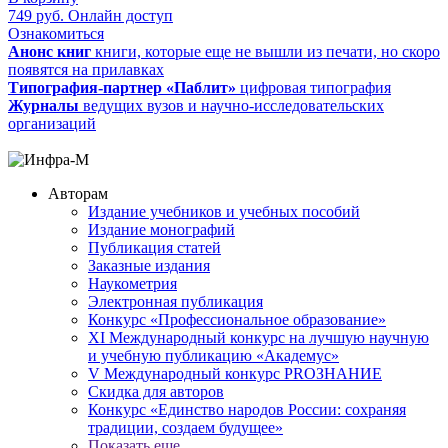
749
руб.
Онлайн доступ
Ознакомиться
Анонс книг
книги, которые еще не вышли из печати, но скоро
появятся на прилавках
Типография-партнер «Паблит»
цифровая типография
Журналы
ведущих вузов и научно-исследовательских
организаций
Авторам
Издание учебников и учебных пособий
Издание монографий
Публикация статей
Заказные издания
Наукометрия
Электронная публикация
Конкурс «Профессиональное образование»
XI Международный конкурс на лучшую научную
и учебную публикацию «Академус»
V Международный конкурс PROЗНАНИЕ
Скидка для авторов
Конкурс «Единство народов России: сохраняя
традиции, создаем будущее»
Показать еще