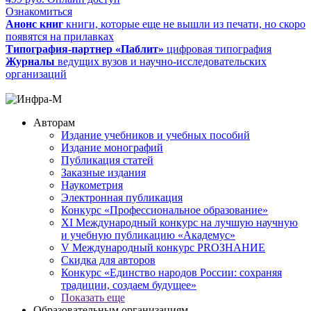
Ознакомиться
Анонс книг
книги, которые еще не вышли из печати, но скоро
появятся на прилавках
Типография-партнер «Паблит»
цифровая типография
Журналы
ведущих вузов и научно-исследовательских
организаций
Авторам
Издание учебников и учебных пособий
Издание монографий
Публикация статей
Заказные издания
Наукометрия
Электронная публикация
Конкурс «Профессиональное образование»
XI Международный конкурс на лучшую научную
и учебную публикацию «Академус»
V Международный конкурс PROЗНАНИЕ
Скидка для авторов
Конкурс «Единство народов России: сохраняя
традиции, создаем будущее»
Показать еще
Образовательным организациям