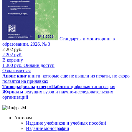
Стандарты и мониторинг в
образовании, 2026, № 3
2 202
руб.
2 202
руб.
В корзину
1 300
руб.
Онлайн доступ
Ознакомиться
Анонс книг
книги, которые еще не вышли из печати, но скоро
появятся на прилавках
Типография-партнер «Паблит»
цифровая типография
Журналы
ведущих вузов и научно-исследовательских
организаций
Авторам
Издание учебников и учебных пособий
Издание монографий