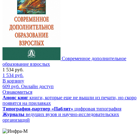
Современное дополнительное
образование взрослых
1 534
руб.
1 534
руб.
В корзину
609
руб.
Онлайн доступ
Ознакомиться
Анонс книг
книги, которые еще не вышли из печати, но скоро
появятся на прилавках
Типография-партнер «Паблит»
цифровая типография
Журналы
ведущих вузов и научно-исследовательских
организаций