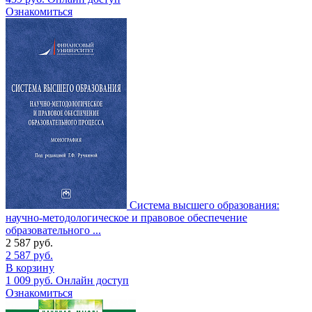
Ознакомиться
Система высшего образования:
научно-методологическое и правовое обеспечение
образовательного ...
2 587
руб.
2 587
руб.
В корзину
1 009
руб.
Онлайн доступ
Ознакомиться