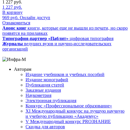
1 227
руб.
1 227
руб.
В корзину
969
руб.
Онлайн доступ
Ознакомиться
Анонс книг
книги, которые еще не вышли из печати, но скоро
появятся на прилавках
Типография-партнер «Паблит»
цифровая типография
Журналы
ведущих вузов и научно-исследовательских
организаций
Авторам
Издание учебников и учебных пособий
Издание монографий
Публикация статей
Заказные издания
Наукометрия
Электронная публикация
Конкурс «Профессиональное образование»
XI Международный конкурс на лучшую научную
и учебную публикацию «Академус»
V Международный конкурс PROЗНАНИЕ
Скидка для авторов