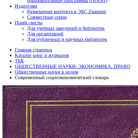
образовательные программы (ПООП)
Издателям
Размещение контента в ЭБС Znanium
Совместные серии
Прайс-листы
Для учебных заведений и библиотек
Для организаций
Для публичных и научных библиотек
Главная страница
Каталог книг и журналов
ТБК
ОБЩЕСТВЕННЫЕ НАУКИ. ЭКОНОМИКА. ПРАВО
Общественные науки в целом
Современный социоэкономический словарь