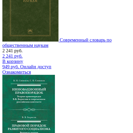
Современный словарь по
общественным наукам
2 241
руб.
2 241
руб.
В корзину
949
руб.
Онлайн доступ
Ознакомиться