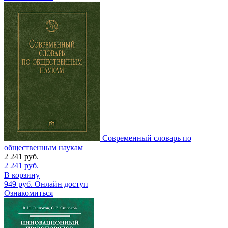
Современный словарь по
общественным наукам
2 241
руб.
2 241
руб.
В корзину
949
руб.
Онлайн доступ
Ознакомиться