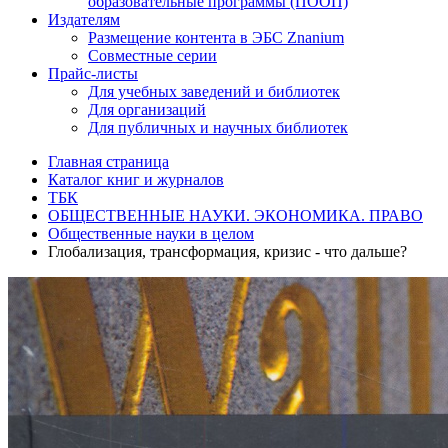
образовательные программы (ПООП)
Издателям
Размещение контента в ЭБС Znanium
Совместные серии
Прайс-листы
Для учебных заведений и библиотек
Для организаций
Для публичных и научных библиотек
Главная страница
Каталог книг и журналов
ТБК
ОБЩЕСТВЕННЫЕ НАУКИ. ЭКОНОМИКА. ПРАВО
Общественные науки в целом
Глобализация, трансформация, кризис - что дальше?