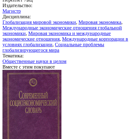
Издательство:
Магистр
Дисциплина:
Глобализация мировой экономики
,
Мировая экономика
,
Международные экономические отношения глобальной
экономики
,
Мировая экономика и международные
экономические отношения
,
Международные корпорации в
условиях глобализации
,
Социальные проблемы
глобализирующегося мира
Тематика:
Общественные науки в целом
Вместе с этим покупают