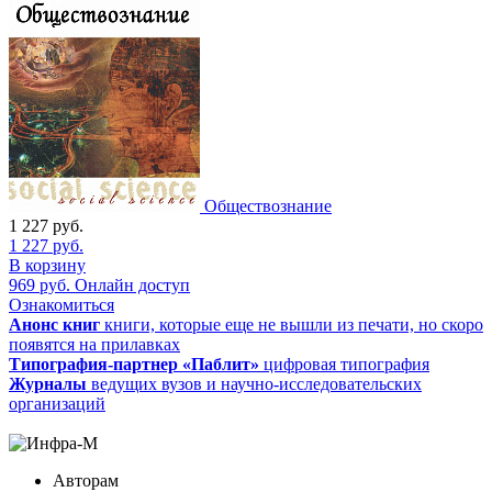
Обществознание
1 227
руб.
1 227
руб.
В корзину
969
руб.
Онлайн доступ
Ознакомиться
Анонс книг
книги, которые еще не вышли из печати, но скоро
появятся на прилавках
Типография-партнер «Паблит»
цифровая типография
Журналы
ведущих вузов и научно-исследовательских
организаций
Авторам