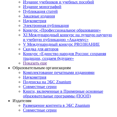
Издание учебников и учебных пособий
Издание монографий
Публикация статей
Заказные издания
Наукометрия
Электронная публикация
Конкурс «Профессиональное образование»
XI Международный конкурс на лучшую научную
и учебную публикацию «Академус»
V Международный конкурс PROЗНАНИЕ
Скидка для авторов
Конкурс «Единство народов России: сохраняя
традиции, создаем будущее»
Показать еще
Образовательным организациям
Комплектование печатными изданиями
Наукометрия
Подписка на ЭБС Znanium
Совместные серии
Книги, включенные в Примерные основные
образовательные программы (ПООП)
Издателям
Размещение контента в ЭБС Znanium
Совместные серии