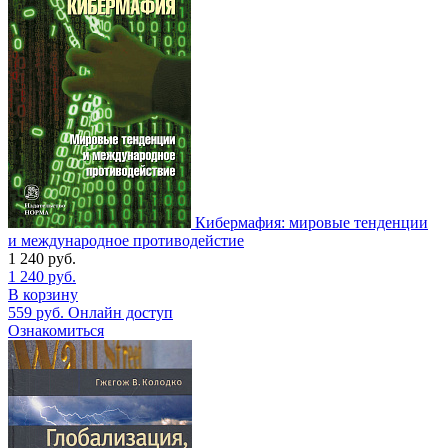
Кибермафия: мировые тенденции
и международное противодейстие
1 240
руб.
1 240
руб.
В корзину
559
руб.
Онлайн доступ
Ознакомиться