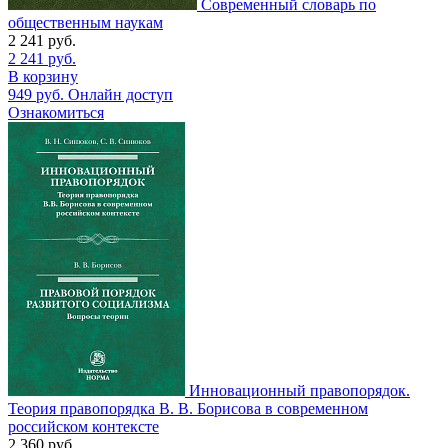
Современный словарь по
общественным наукам
2 241
руб.
2 241
руб.
В корзину
949
руб.
Онлайн доступ
Ознакомиться
Инновационный правопорядок.
Теория правопорядка В. В. Борисова в современном
российском контексте
2 360
руб.