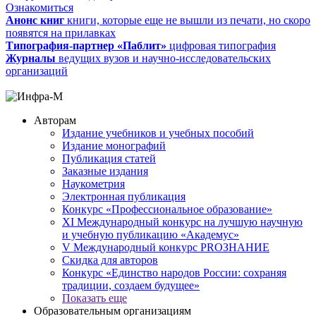
Ознакомиться
Анонс книг
книги, которые еще не вышли из печати, но скоро
появятся на прилавках
Типография-партнер «Паблит»
цифровая типография
Журналы
ведущих вузов и научно-исследовательских
организаций
Авторам
Издание учебников и учебных пособий
Издание монографий
Публикация статей
Заказные издания
Наукометрия
Электронная публикация
Конкурс «Профессиональное образование»
XI Международный конкурс на лучшую научную
и учебную публикацию «Академус»
V Международный конкурс PROЗНАНИЕ
Скидка для авторов
Конкурс «Единство народов России: сохраняя
традиции, создаем будущее»
Показать еще
Образовательным организациям