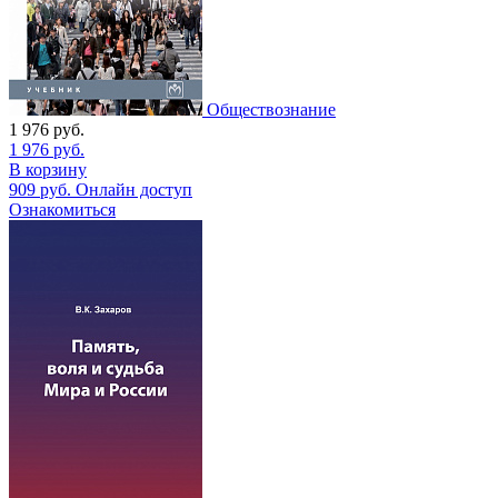
Обществознание
1 976
руб.
1 976
руб.
В корзину
909
руб.
Онлайн доступ
Ознакомиться