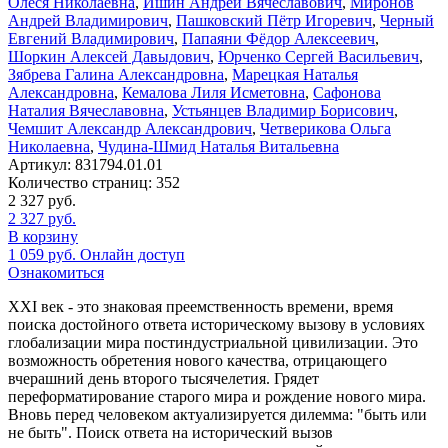
Олеся Николаевна
,
Ишин Андрей Вячеславович
,
Миронов
Андрей Владимирович
,
Пашковский Пётр Игоревич
,
Черный
Евгений Владимирович
,
Папаяни Фёдор Алексеевич
,
Шоркин Алексей Давыдович
,
Юрченко Сергей Васильевич
,
Зябрева Галина Александровна
,
Марецкая Наталья
Александровна
,
Кемалова Лиля Исметовна
,
Сафонова
Наталия Вячеславовна
,
Устьянцев Владимир Борисович
,
Чемшит Александр Александрович
,
Четверикова Ольга
Николаевна
,
Чудина-Шмид Наталья Витальевна
Артикул:
831794.01.01
Количество страниц:
352
2 327
руб.
2 327
руб.
В корзину
1 059
руб.
Онлайн доступ
Ознакомиться
XXI век - это знаковая преемственность времени, время
поиска достойного ответа историческому вызову в условиях
глобализации мира постиндустриальной цивилизации. Это
возможность обретения нового качества, отрицающего
вчерашний день второго тысячелетия. Грядет
переформатирование старого мира и рождение нового мира.
Вновь перед человеком актуализируется дилемма: "быть или
не быть". Поиск ответа на исторический вызов