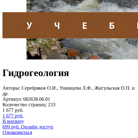
Гидрогеология
Авторы:
Серебряков О.И., Ушивцева Л.Ф., Жигульская О.П. и
др.
Артикул:
682638.06.01
Количество страниц:
233
1 677
руб.
1 677
руб.
В корзину
699
руб.
Онлайн доступ
Ознакомиться