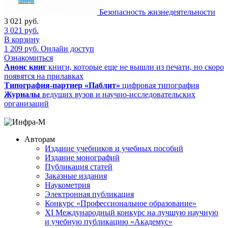
Безопасность жизнедеятельности
3 021
руб.
3 021
руб.
В корзину
1 209
руб.
Онлайн доступ
Ознакомиться
Анонс книг
книги, которые еще не вышли из печати, но скоро
появятся на прилавках
Типография-партнер «Паблит»
цифровая типография
Журналы
ведущих вузов и научно-исследовательских
организаций
Авторам
Издание учебников и учебных пособий
Издание монографий
Публикация статей
Заказные издания
Наукометрия
Электронная публикация
Конкурс «Профессиональное образование»
XI Международный конкурс на лучшую научную
и учебную публикацию «Академус»