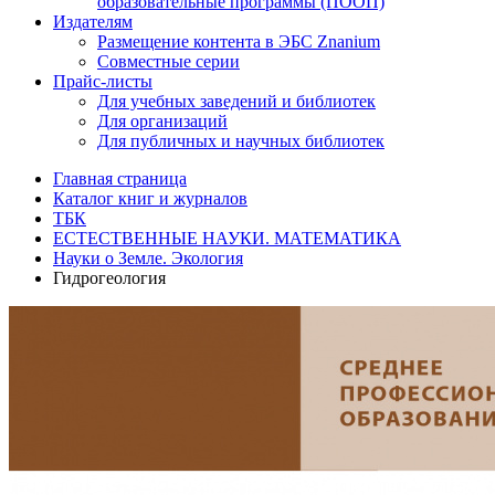
образовательные программы (ПООП)
Издателям
Размещение контента в ЭБС Znanium
Совместные серии
Прайс-листы
Для учебных заведений и библиотек
Для организаций
Для публичных и научных библиотек
Главная страница
Каталог книг и журналов
ТБК
ЕСТЕСТВЕННЫЕ НАУКИ. МАТЕМАТИКА
Науки о Земле. Экология
Гидрогеология