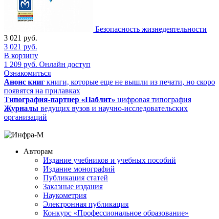
Безопасность жизнедеятельности
3 021
руб.
3 021
руб.
В корзину
1 209
руб.
Онлайн доступ
Ознакомиться
Анонс книг
книги, которые еще не вышли из печати, но скоро
появятся на прилавках
Типография-партнер «Паблит»
цифровая типография
Журналы
ведущих вузов и научно-исследовательских
организаций
Авторам
Издание учебников и учебных пособий
Издание монографий
Публикация статей
Заказные издания
Наукометрия
Электронная публикация
Конкурс «Профессиональное образование»