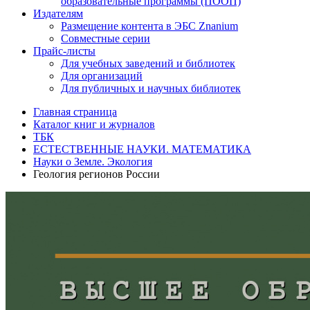
образовательные программы (ПООП)
Издателям
Размещение контента в ЭБС Znanium
Совместные серии
Прайс-листы
Для учебных заведений и библиотек
Для организаций
Для публичных и научных библиотек
Главная страница
Каталог книг и журналов
ТБК
ЕСТЕСТВЕННЫЕ НАУКИ. МАТЕМАТИКА
Науки о Земле. Экология
Геология регионов России