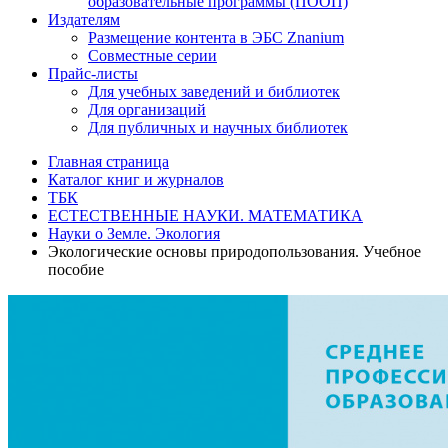
образовательные программы (ПООП)
Издателям
Размещение контента в ЭБС Znanium
Совместные серии
Прайс-листы
Для учебных заведений и библиотек
Для организаций
Для публичных и научных библиотек
Главная страница
Каталог книг и журналов
ТБК
ЕСТЕСТВЕННЫЕ НАУКИ. МАТЕМАТИКА
Науки о Земле. Экология
Экологические основы природопользования. Учебное
пособие