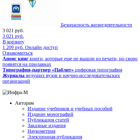
Безопасность жизнедеятельности
3 021
руб.
3 021
руб.
В корзину
1 209
руб.
Онлайн доступ
Ознакомиться
Анонс книг
книги, которые еще не вышли из печати, но скоро
появятся на прилавках
Типография-партнер «Паблит»
цифровая типография
Журналы
ведущих вузов и научно-исследовательских
организаций
Авторам
Издание учебников и учебных пособий
Издание монографий
Публикация статей
Заказные издания
Наукометрия
Электронная публикация