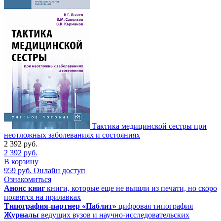
Тактика медицинской сестры при
неотложных заболеваниях и состояниях
2 392
руб.
2 392
руб.
В корзину
959
руб.
Онлайн доступ
Ознакомиться
Анонс книг
книги, которые еще не вышли из печати, но скоро
появятся на прилавках
Типография-партнер «Паблит»
цифровая типография
Журналы
ведущих вузов и научно-исследовательских