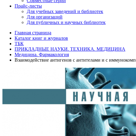
Совместные серии
Прайс-листы
Для учебных заведений и библиотек
Для организаций
Для публичных и научных библиотек
Главная страница
Каталог книг и журналов
ТБК
ПРИКЛАДНЫЕ НАУКИ. ТЕХНИКА. МЕДИЦИНА
Медицина. Фармакология
Взаимодействие антигенов с антителами и с иммунокомп