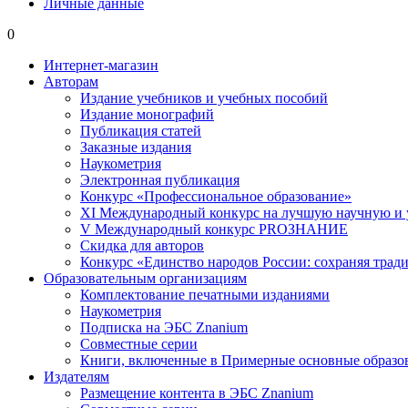
Личные данные
0
Интернет-магазин
Авторам
Издание учебников и учебных пособий
Издание монографий
Публикация статей
Заказные издания
Наукометрия
Электронная публикация
Конкурс «Профессиональное образование»
XI Международный конкурс на лучшую научную и
V Международный конкурс PROЗНАНИЕ
Скидка для авторов
Конкурс «Единство народов России: сохраняя тради
Образовательным организациям
Комплектование печатными изданиями
Наукометрия
Подписка на ЭБС Znanium
Совместные серии
Книги, включенные в Примерные основные образ
Издателям
Размещение контента в ЭБС Znanium