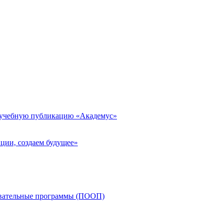
 учебную публикацию «Академус»
ции, создаем будущее»
овательные программы (ПООП)